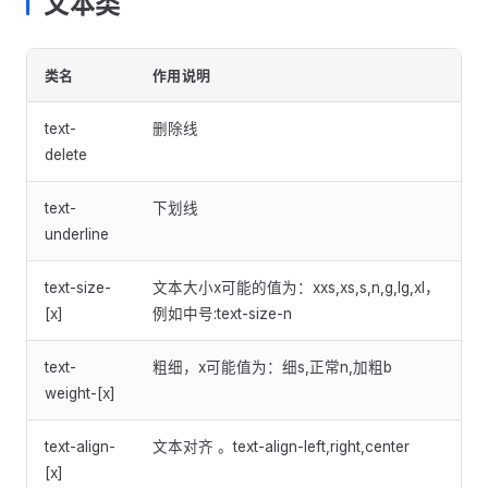
文本类
类名
作用说明
text-
删除线
delete
text-
下划线
underline
text-size-
文本大小x可能的值为：xxs,xs,s,n,g,lg,xl，
[x]
例如中号:text-size-n
text-
粗细，x可能值为：细s,正常n,加粗b
weight-[x]
text-align-
文本对齐 。text-align-left,right,center
[x]