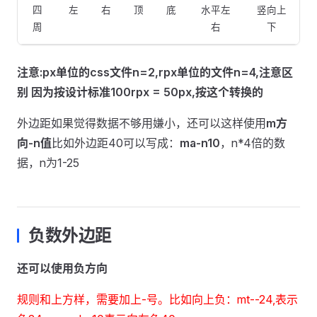
四
左
右
顶
底
水平左
竖向上
周
右
下
注意:px单位的css文件n=2,rpx单位的文件n=4,注意区
别 因为按设计标准100rpx = 50px,按这个转换的
外边距如果觉得数据不够用嫌小，还可以这样使用
m方
向-n值
比如外边距40可以写成：
ma-n10
，n*4倍的数
据，n为1-25
负数外边距
还可以使用负方向
规则和上方样，需要加上-号。比如向上负：mt--24,表示