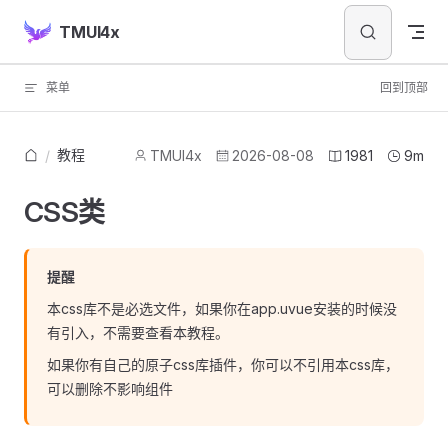
Skip to content
TMUI4x
菜单
回到顶部
教程
/
TMUI4x
2026-08-08
1981
9m
CSS类
提醒
本css库不是必选文件，如果你在app.uvue安装的时候没
有引入，不需要查看本教程。
如果你有自己的原子css库插件，你可以不引用本css库，
可以删除不影响组件