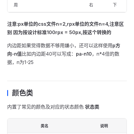
周
右
下
注意:px单位的css文件n=2,rpx单位的文件n=4,注意区
别 因为按设计标准100rpx = 50px,按这个转换的
内边距如果觉得数据不够用嫌小，还可以这样使用
p方
向-n值
比如内边距40可以写成：
pa-n10
，n*4倍的数
据，n为1-25
颜色类
内置了常见的颜色及对应的状态颜色
状态类
类名
说明