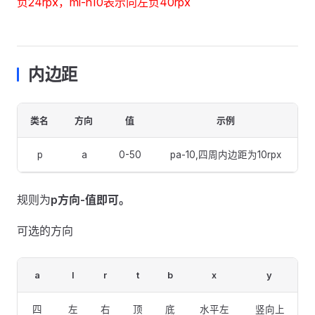
负24rpx，ml-n10表示向左负40rpx
内边距
类名
方向
值
示例
p
a
0-50
pa-10,四周内边距为10rpx
规则为
p方向-值即可。
可选的方向
a
l
r
t
b
x
y
四
左
右
顶
底
水平左
竖向上