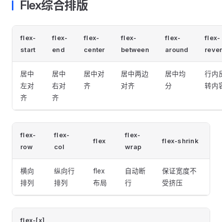
Flex综合排版
flex-
flex-
flex-
flex-
flex-
flex-
start
end
center
between
around
reve
居中
居中
居中对
居中两边
居中均
行内
左对
右对
齐
对齐
分
转内
齐
齐
flex-
flex-
flex-
flex
flex-shrink
row
col
wrap
横向
纵向行
flex
自动断
保证宽度不
排列
排列
布局
行
受挤压
flex-[x]