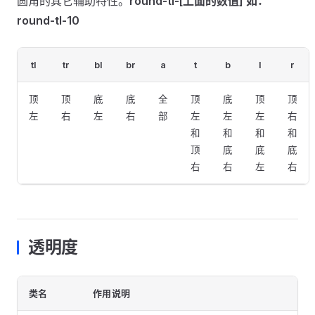
圆角的其它辅助特性。
round-tl-[上面的数值] 如：
round-tl-10
tl
tr
bl
br
a
t
b
l
r
顶
顶
底
底
全
顶
底
顶
顶
左
右
左
右
部
左
左
左
右
和
和
和
和
顶
底
底
底
右
右
左
右
透明度
类名
作用说明