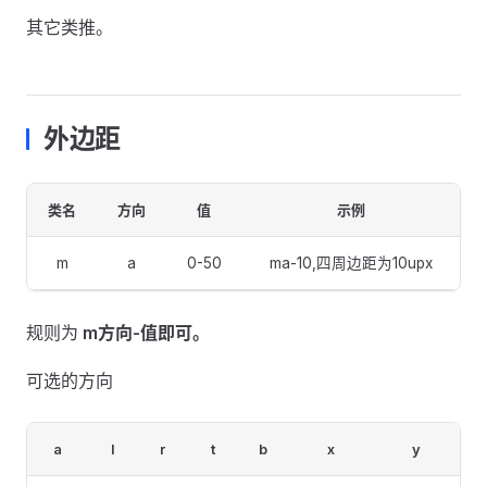
其它类推。
外边距
类名
方向
值
示例
m
a
0-50
ma-10,四周边距为10upx
规则为
m方向-值即可。
可选的方向
a
l
r
t
b
x
y