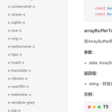
x-screenshot-s
const
 ba
const
 bu
x-share-s
x-sqlite-s
arrayBuffer
x-sse-s
x-svg-u
将ArrayBuff
x-texttovoice-s
参数：
x-tips-s
x-toast-s
data: Arr
x-translate-s
返回值：
x-vibrate-s
string - 
x-vuei18n-s
示例：
x-webview-u
x-window-grey
TS
x-zip-s