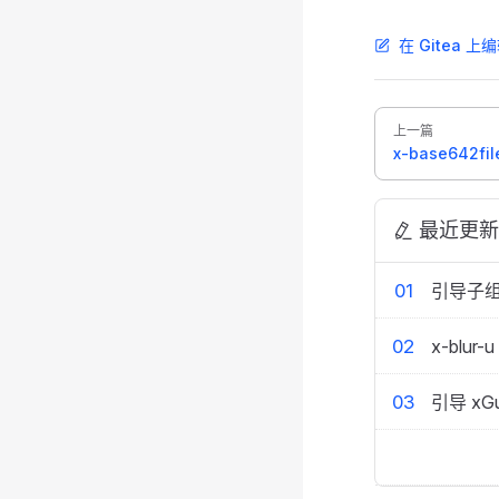
在 Gitea 上
Pager
上一篇
x-base642fil
最近更新
01
引导子组件
02
x-blur-u
03
引导 xGu