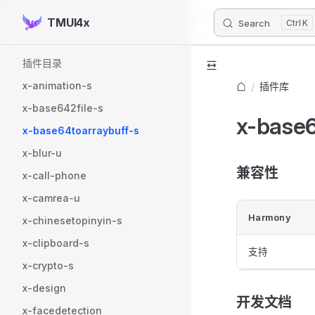
TMUI4x
Search
K
Skip to content
Sidebar Navigation
插件目录
x-animation-s
插件库
/
x-base642file-s
x-base6
x-base64toarraybuff-s
x-blur-u
兼容性
x-call-phone
x-camrea-u
Harmony
x-chinesetopinyin-s
x-clipboard-s
支持
x-crypto-s
x-design
开发文档
x-facedetection