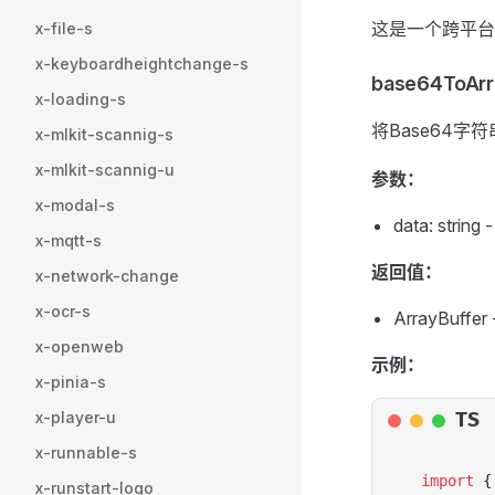
这是一个跨平台的b
x-file-s
x-keyboardheightchange-s
base64ToArr
x-loading-s
将Base64字符串
x-mlkit-scannig-s
x-mlkit-scannig-u
参数：
x-modal-s
data: str
x-mqtt-s
返回值：
x-network-change
x-ocr-s
ArrayBuf
x-openweb
示例：
x-pinia-s
x-player-u
TS
x-runnable-s
import
 {
x-runstart-logo