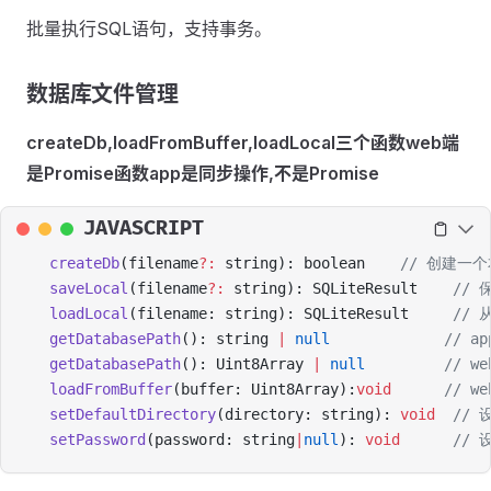
批量执行SQL语句，支持事务。
数据库文件管理
createDb,loadFromBuffer,loadLocal三个函数
web端
是Promise函数
app是同步操作,不是Promise
JAVASCRIPT
createDb
(filename
?:
 string): boolean    
// 创建一
saveLocal
(filename
?:
 string): SQLiteResult    
//
loadLocal
(filename: string): SQLiteResult     
//
getDatabasePath
(): string 
|
 null
             
getDatabasePath
(): Uint8Array 
|
 null
         //
loadFromBuffer
(buffer: Uint8Array):
void
      /
setDefaultDirectory
(directory: string): 
void
  //
setPassword
(password: string
|
null
): 
void
      /