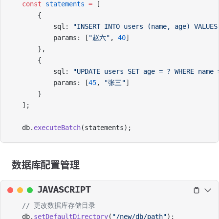
const
 statements
 =
 [
    {
        sql: 
"INSERT INTO users (name, age) VALUES
        params: [
"赵六"
, 
40
]
    },
    {
        sql: 
"UPDATE users SET age = ? WHERE name 
        params: [
45
, 
"张三"
]
    }
];
db.
executeBatch
(statements);
数据库配置管理
JAVASCRIPT
// 更改数据库存储目录
db.
setDefaultDirectory
(
"/new/db/path"
);