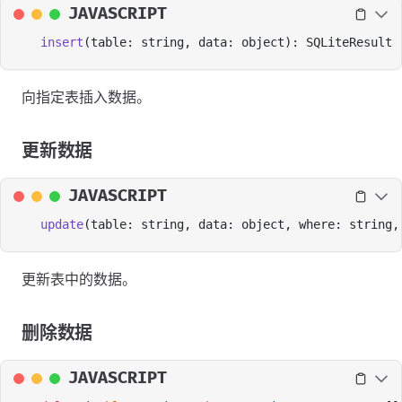
JAVASCRIPT
insert
(table: string, data: object): SQLiteResult
向指定表插入数据。
更新数据
JAVASCRIPT
update
(table: string, data: object, where: string,
更新表中的数据。
删除数据
JAVASCRIPT