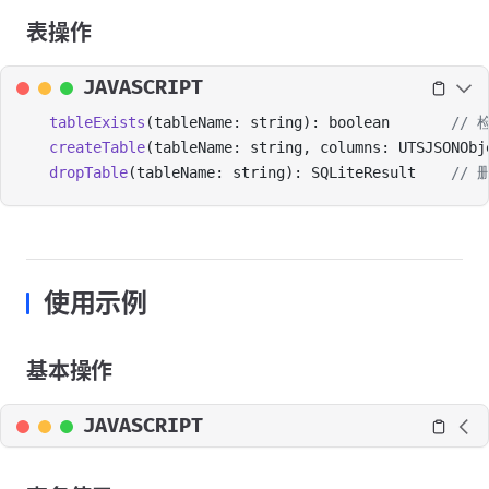
表操作
JAVASCRIPT
tableExists
(tableName: string): boolean       
//
createTable
(tableName: string, columns: UTSJSONObj
dropTable
(tableName: string): SQLiteResult    
// 
使用示例
基本操作
JAVASCRIPT