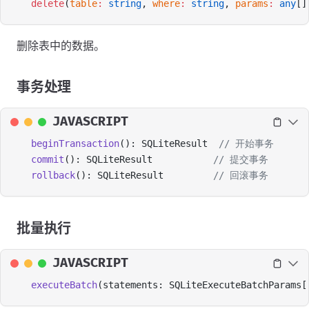
delete
(
table
:
 string
, 
where
:
 string
, 
params
:
 any
[]
删除表中的数据。
事务处理
JAVASCRIPT
beginTransaction
(): SQLiteResult  
// 开始事务
commit
(): SQLiteResult           
// 提交事务
rollback
(): SQLiteResult         
// 回滚事务
批量执行
JAVASCRIPT
executeBatch
(statements: SQLiteExecuteBatchParams[