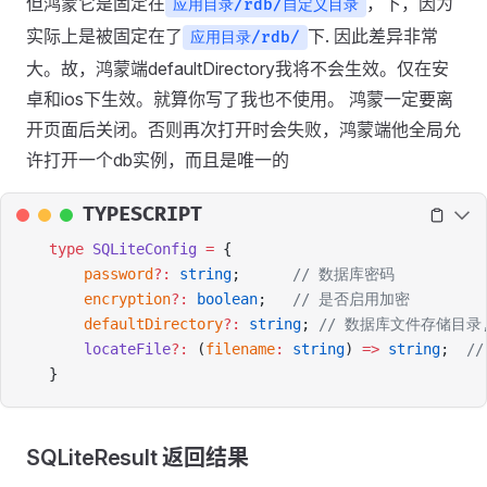
但鸿蒙它是固定在
，下，因为
应用目录/rdb/自定义目录
实际上是被固定在了
下. 因此差异非常
应用目录/rdb/
大。故，鸿蒙端defaultDirectory我将不会生效。仅在安
卓和ios下生效。就算你写了我也不使用。 鸿蒙一定要离
开页面后关闭。否则再次打开时会失败，鸿蒙端他全局允
许打开一个db实例，而且是唯一的
TYPESCRIPT
type
 SQLiteConfig
 =
 {
    password
?:
 string
;      
// 数据库密码
    encryption
?:
 boolean
;   
// 是否启用加密
    defaultDirectory
?:
 string
; 
// 数据库文件存储目
    locateFile
?:
 (
filename
:
 string
) 
=>
 string
;  
/
}
SQLiteResult 返回结果