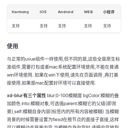
Harmony
IOS
Android
WEB
小程序
支持
支持
支持
支持
支持
使用
与正常的uvue组件一样使用,但不同的是,这些全是原生标
准组件,需要打包或者mac系统配置环境使用,不能在普通
win环境使用. 如果在win下使用,请先在页面调用 ,再打基
座使用.如果是mac配置好环境可以直接使用.
xd-blur有三个属性
blur:0-100模糊度 bgColor:模糊的叠
加颜色 into:模糊对象,可选值parent:模糊它的父级(即背
景),self:模糊自身内容(标签内的所有内容被模糊) 当模糊
背景的时候需要设置为fiexd在根节点的直接子直接,这样
可以模糊动态背景内容,当模糊自身内容时,请把内容放到