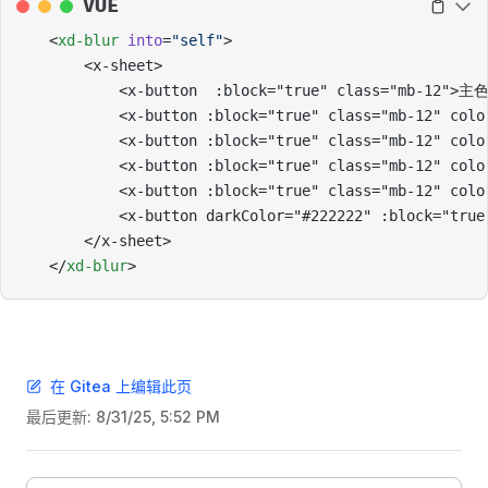
VUE
<
xd-blur
 into
=
"self"
>
	<x-sheet>
		<x-button  :block="true" class="mb-12">主
		<x-button :block="true" class="mb-12" co
		<x-button :block="true" class="mb-12" co
		<x-button :block="true" class="mb-12" co
		<x-button :block="true" class="mb-12" co
		<x-button darkColor="#222222" :block="tr
	</x-sheet>
</
xd-blur
>
在 Gitea 上编辑此页
最后更新:
8/31/25, 5:52 PM