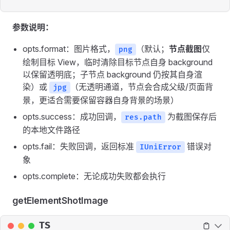
参数说明：
opts.format：图片格式，
（默认；
节点截图
仅
png
绘制目标 View，临时清除目标节点自身 background
以保留透明底；子节点 background 仍按其自身渲
染）或
（无透明通道，节点会合成父级/页面背
jpg
景，更适合需要保留容器自身背景的场景）
opts.success：成功回调，
为截图保存后
res.path
的本地文件路径
opts.fail：失败回调，返回标准
错误对
IUniError
象
opts.complete：无论成功失败都会执行
getElementShotImage
TS