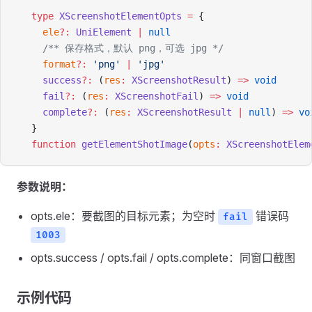
type
 XScreenshotElementOpts
 =
 {
  ele
?:
 UniElement
 |
 null
  /** 保存格式，默认 png，可选 jpg */
  format
?:
 'png'
 |
 'jpg'
  success
?:
 (
res
:
 XScreenshotResult
) 
=>
 void
  fail
?:
 (
res
:
 XScreenshotFail
) 
=>
 void
  complete
?:
 (
res
:
 XScreenshotResult
 |
 null
) 
=>
 vo
}
function
 getElementShotImage
(
opts
:
 XScreenshotElem
参数说明：
opts.ele：要截图的目标元素；为空时
错误码
fail
1003
opts.success / opts.fail / opts.complete：同窗口截图
示例代码