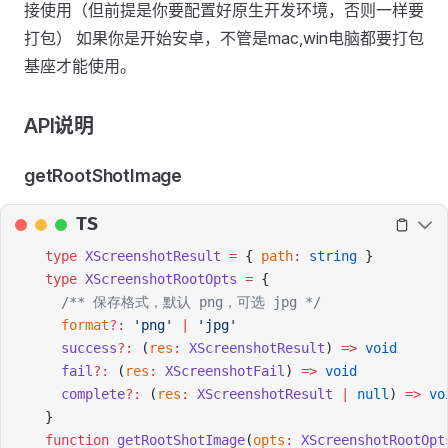
接使用（但前提是你要配置好原生开发环境，否则一样要
打包） 如果你是开始安卓，不管是mac,win电脑都要打包
基座才能使用。
API说明
getRootShotImage
TS
type
 XScreenshotResult
 =
 { 
path
:
 string
 }
type
 XScreenshotRootOpts
 =
 {
  /** 保存格式，默认 png，可选 jpg */
  format
?:
 'png'
 |
 'jpg'
  success
?:
 (
res
:
 XScreenshotResult
) 
=>
 void
  fail
?:
 (
res
:
 XScreenshotFail
) 
=>
 void
  complete
?:
 (
res
:
 XScreenshotResult
 |
 null
) 
=>
 vo
}
function
 getRootShotImage
(
opts
:
 XScreenshotRootOpt